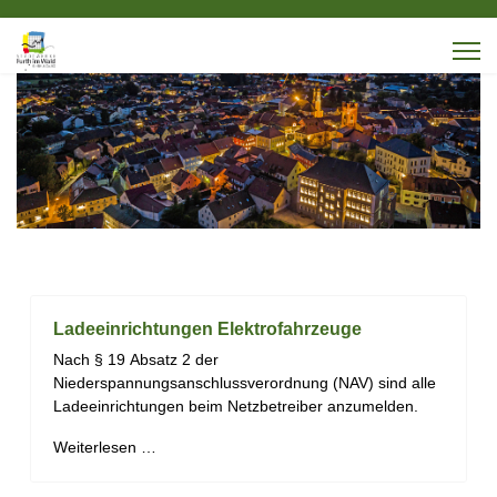
Ladeeinrichtungen Elektrofahrzeuge
Nach
§
19
Absatz
2
der
Niederspannungsanschlussverordnung
(NAV)
sind
alle
Ladeein
richtungen be
im Netzbetreiber anzumelden.
Weiterlesen …