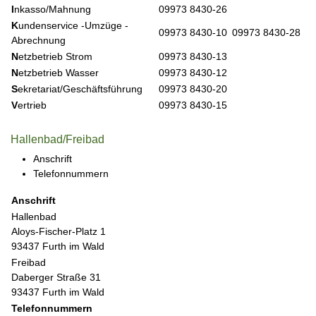
I
nkasso/Mahnung
09973 8430-26
K
undenservice -Umzüge -
09973 8430-10
09973 8430-28
Abrechnung
N
etzbetrieb Strom
09973 8430-13
N
etzbetrieb Wasser
09973 8430-12
S
ekretariat/Geschäftsführung
09973 8430-20
V
ertrieb
09973 8430-15
Hallenbad/Freibad
Anschrift
Telefonnummern
Anschrift
Hallenbad
Aloys-Fischer-Platz 1
93437 Furth im Wald
Freibad
Daberger Straße 31
93437 Furth im Wald
Telefonnummern