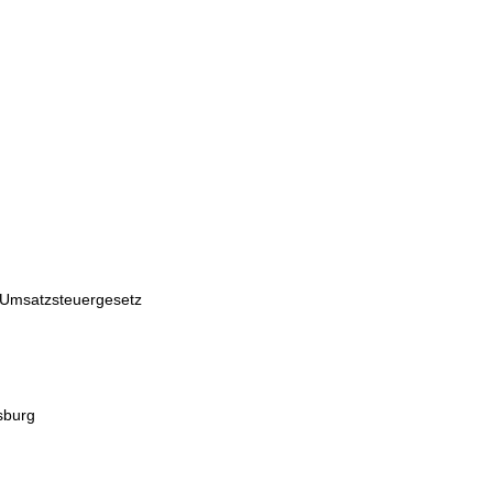
 Umsatzsteuergesetz
sburg