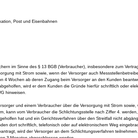
ikation, Post und Eisenbahnen
chern im Sinne des § 13 BGB (Verbraucher), insbesondere zum Vertra
sorgung mit Strom sowie, wenn der Versorger auch Messstellenbetreiber
st von 4 Wochen ab deren Zugang beim Versorger an den Kunden beantwo
geholfen, wird er dem Kunden die Gründe hierfür schriftlich oder ele
WG hinweisen.
Versorger und einem Verbraucher über die Versorgung mit Strom sowie,
om, kann vom Verbraucher die Schlichtungsstelle nach Ziffer 4. werden
eholfen hat und ein Gerichtsverfahren über den Streitfall nicht abgängi
den dort schriftlich, telefonisch oder auf elektronischem Weg eingebra
beantragt, wird der Versorger an dem Schlichtungsverfahren teilnehmen.
 von 3 Monaten abgeschlossen werden.