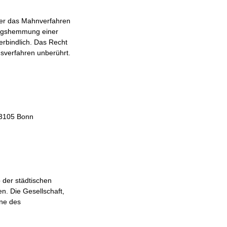
 der das Mahnverfahren
rungshemmung einer
erbindlich. Das Recht
gsverfahren unberührt.
53105 Bonn
 der städtischen
n. Die Gesellschaft,
nne des