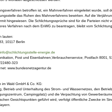
ngsverfahren betroffen ist, ein Mahnverfahren eingeleitet wurde, soll
chtungsstelle das Ruhen des Mahnverfahrens bewirken. Auf die Verjäh
it hingewiesen. Die Schlichtungssprüche sind für die Parteien nicht v
nderes Verfahren nach dem EnWG zu beantragen, bleibt vom Schlichtun
n lauten:
133, 10117 Berlin
info@schlichtungsstelle-energie.de
munikation, Post und Eisenbahnen,Verbraucherservice; Postfach 8001, 
/22480-323
rnet: www.bundesnetzagentur.de
th im Wald GmbH & Co. KG:
g, Betrieb und Unterhaltung des Strom- und Wassernetzes, den Betrieb
, Tagungszentrum, Campingplatz) und die Verpachtung von Gewerberäume
hen Gesichtspunkten geführt wird, verfolgt öffentliche Zwecke im Si
ayern.