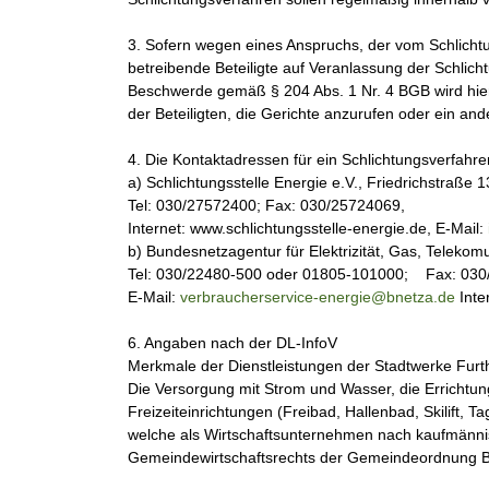
3. Sofern wegen eines Anspruchs, der vom Schlichtu
betreibende Beteiligte auf Veranlassung der Schli
Beschwerde gemäß § 204 Abs. 1 Nr. 4 BGB wird hierm
der Beteiligten, die Gerichte anzurufen oder ein a
4. Die Kontaktadressen für ein Schlichtungsverfahre
a) Schlichtungsstelle Energie e.V., Friedrichstraße 
Tel: 030/27572400; Fax: 030/25724069,
Internet: www.schlichtungsstelle-energie.de, E-Mail:
b) Bundesnetzagentur für Elektrizität, Gas, Teleko
Tel: 030/22480-500 oder 01805-101000; Fax: 030
E-Mail:
verbraucherservice-energie@bnetza.de
Inte
6. Angaben nach der DL-InfoV
Merkmale der Dienstleistungen der Stadtwerke Fur
Die Versorgung mit Strom und Wasser, die Errichtun
Freizeiteinrichtungen (Freibad, Hallenbad, Skilift
welche als Wirtschaftsunternehmen nach kaufmännisc
Gemeindewirtschaftsrechts der Gemeindeordnung B