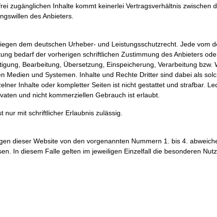
 frei zugänglichen Inhalte kommt keinerlei Vertragsverhältnis zwische
ngswillen des Anbieters.
terliegen dem deutschen Urheber- und Leistungsschutzrecht. Jede vom 
ung bedarf der vorherigen schriftlichen Zustimmung des Anbieters oder
fältigung, Bearbeitung, Übersetzung, Einspeicherung, Verarbeitung bzw
n Medien und Systemen. Inhalte und Rechte Dritter sind dabei als sol
lner Inhalte oder kompletter Seiten ist nicht gestattet und strafbar. Led
vaten und nicht kommerziellen Gebrauch ist erlaubt.
nur mit schriftlicher Erlaubnis zulässig.
gen dieser Website von den vorgenannten Nummern 1. bis 4. abweiche
sen. In diesem Falle gelten im jeweiligen Einzelfall die besonderen N