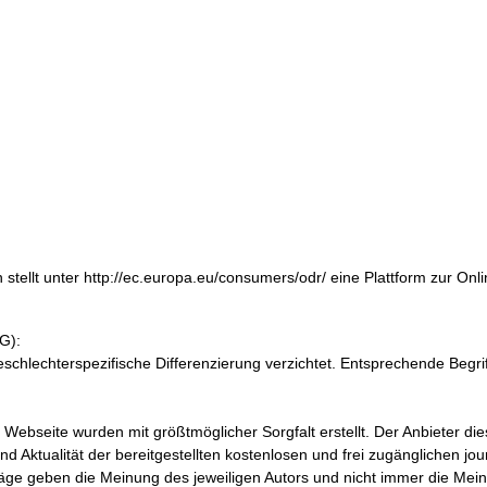
stellt unter http://ec.europa.eu/consumers/odr/ eine Plattform zur Onli
G):
eschlechterspezifische Differenzierung verzichtet. Entsprechende Begri
r Webseite wurden mit größtmöglicher Sorgfalt erstellt. Der Anbieter di
d Aktualität der bereitgestellten kostenlosen und frei zugänglichen jo
äge geben die Meinung des jeweiligen Autors und nicht immer die Mei