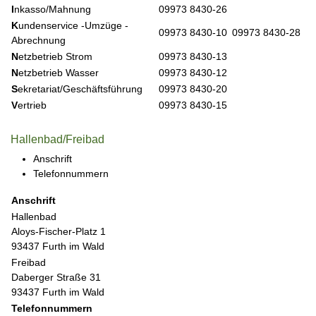
I
nkasso/Mahnung
09973 8430-26
K
undenservice -Umzüge -
09973 8430-10
09973 8430-28
Abrechnung
N
etzbetrieb Strom
09973 8430-13
N
etzbetrieb Wasser
09973 8430-12
S
ekretariat/Geschäftsführung
09973 8430-20
V
ertrieb
09973 8430-15
Hallenbad/Freibad
Anschrift
Telefonnummern
Anschrift
Hallenbad
Aloys-Fischer-Platz 1
93437 Furth im Wald
Freibad
Daberger Straße 31
93437 Furth im Wald
Telefonnummern